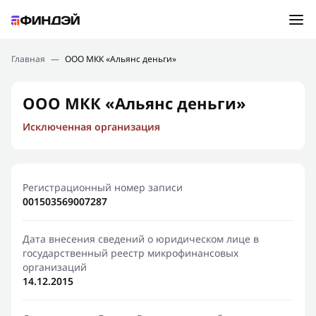
Ошибка:
Контактная форма не найдена.
Подбор займа
Главная
—
ООО МКК «Альянс деньги»
Спасибо, что написали нам
Мы свяжемся с Вами в ближайшее время и сообщим
Новости
ООО МКК «Альянс деньги»
результат
Исключенная организация
Отправить новый запрос
Финансовое просвещение
Регистрационный номер записи
001503569007287
Дата внесения сведений о юридическом лице в
государственный реестр микрофинансовых
организаций
14.12.2015