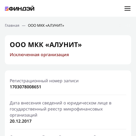
Ошибка:
Контактная форма не найдена.
Подбор займа
Главная
—
ООО МКК «АЛУНИТ»
Спасибо, что написали нам
Мы свяжемся с Вами в ближайшее время и сообщим
Новости
ООО МКК «АЛУНИТ»
результат
Исключенная организация
Отправить новый запрос
Финансовое просвещение
Регистрационный номер записи
1703078008651
Дата внесения сведений о юридическом лице в
государственный реестр микрофинансовых
организаций
20.12.2017