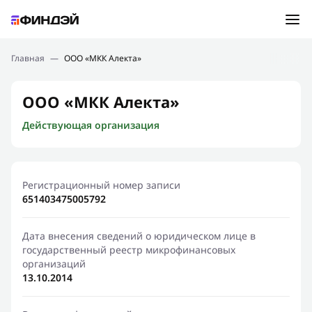
Ошибка:
Контактная форма не найдена.
Подбор займа
Главная
—
ООО «МКК Алекта»
Спасибо, что написали нам
Мы свяжемся с Вами в ближайшее время и сообщим
Новости
ООО «МКК Алекта»
результат
Действующая организация
Отправить новый запрос
Финансовое просвещение
Регистрационный номер записи
651403475005792
Дата внесения сведений о юридическом лице в
государственный реестр микрофинансовых
организаций
13.10.2014