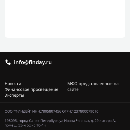
info@finday.ru
Новости
МФО представленные на
Финансовое просвещение
сайте
Эксперты
ООО "ФИНДЕЙ" ИНН:7805807456 ОГРН:1237800079010
198095, город Санкт-Петербург, ул Ивана Черных, д. 29 литера А,
помещ. 55-н офис 10-4ч