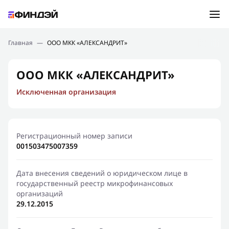
Ошибка:
Контактная форма не найдена.
Подбор займа
Главная
—
ООО МКК «АЛЕКСАНДРИТ»
Спасибо, что написали нам
Мы свяжемся с Вами в ближайшее время и сообщим
Новости
ООО МКК «АЛЕКСАНДРИТ»
результат
Исключенная организация
Отправить новый запрос
Финансовое просвещение
Регистрационный номер записи
001503475007359
Дата внесения сведений о юридическом лице в
государственный реестр микрофинансовых
организаций
29.12.2015