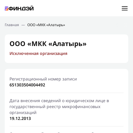
Ошибка:
Контактная форма не найдена.
Подбор займа
Главная
—
ООО «МКК «Алатырь»
Спасибо, что написали нам
Мы свяжемся с Вами в ближайшее время и сообщим
Новости
ООО «МКК «Алатырь»
результат
Исключенная организация
Отправить новый запрос
Финансовое просвещение
Регистрационный номер записи
651303504004492
Дата внесения сведений о юридическом лице в
государственный реестр микрофинансовых
организаций
19.12.2013