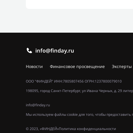
info@finday.ru
Новости
Финансовое просвещение
Эксперты
ООО "ФИНДЕЙ" ИНН:7805807456 ОГРН:1237800079010
198095, город Санкт-Петербург, ул Ивана Черных, д. 29 лите
info@finday.ru
Мы используем файлы cookie для того, чтобы предоставит
© 2023, «ФИНДЕЙ»
Политика конфиденциальности