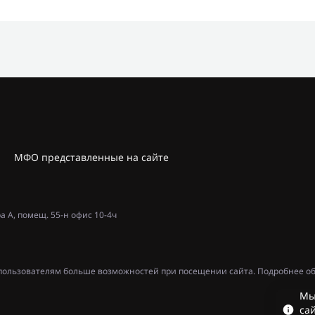
МФО представленные на сайте
ра А, помещ. 55-н офис 10-4ч
ь пользователям больше возможностей при посещении сайта. Подробнее об
Мы
сай