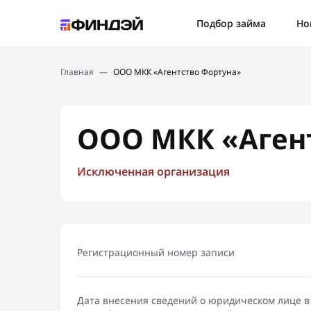
Ошибк
Подбор займа
Но
Подбор займа
Спаси
Главная
—
ООО МКК «Агентство Фортуна»
Новости
Мы св
Финансовое просвещение
ООО МКК «Аген
Исключенная организация
Регистрационный номер записи
Дата внесения сведений о юридическом лице в