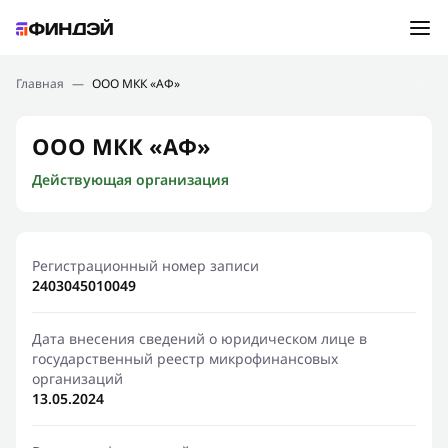
Ошибка:
Контактная форма не найдена.
Подбор займа
Главная
—
ООО МКК «АФ»
Спасибо, что написали нам
Мы свяжемся с Вами в ближайшее время и сообщим
Новости
ООО МКК «АФ»
результат
Действующая организация
Отправить новый запрос
Финансовое просвещение
Регистрационный номер записи
2403045010049
Дата внесения сведений о юридическом лице в
государственный реестр микрофинансовых
организаций
13.05.2024