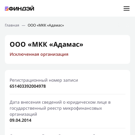
Ошибка:
Контактная форма не найдена.
Подбор займа
Главная
—
ООО «МКК «Адамас»
Спасибо, что написали нам
Мы свяжемся с Вами в ближайшее время и сообщим
Новости
ООО «МКК «Адамас»
результат
Исключенная организация
Отправить новый запрос
Финансовое просвещение
Регистрационный номер записи
651403392004978
Дата внесения сведений о юридическом лице в
государственный реестр микрофинансовых
организаций
09.04.2014