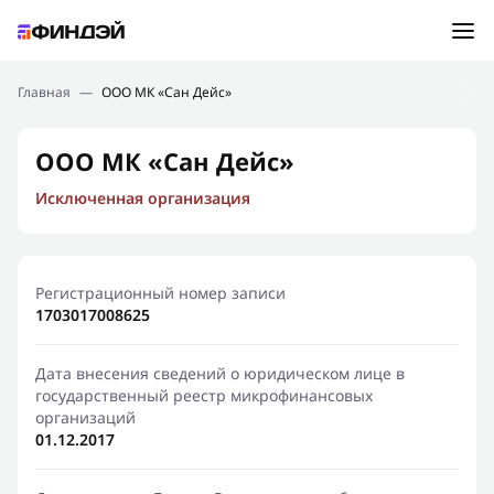
Ошибка:
Контактная форма не найдена.
Подбор займа
Главная
—
ООО МК «Сан Дейс»
Спасибо, что написали нам
Мы свяжемся с Вами в ближайшее время и сообщим
Новости
ООО МК «Сан Дейс»
результат
Исключенная организация
Отправить новый запрос
Финансовое просвещение
Регистрационный номер записи
1703017008625
Дата внесения сведений о юридическом лице в
государственный реестр микрофинансовых
организаций
01.12.2017