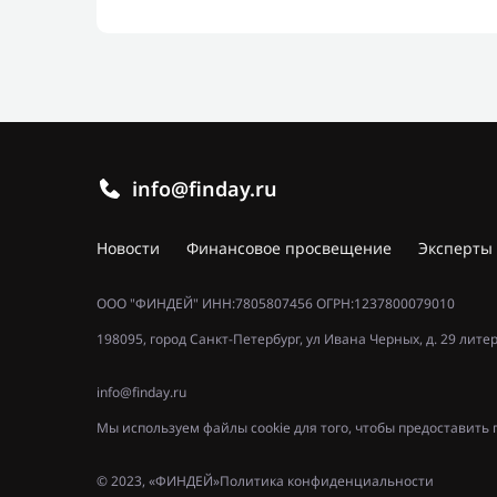
info@finday.ru
Новости
Финансовое просвещение
Эксперты
ООО "ФИНДЕЙ" ИНН:7805807456 ОГРН:1237800079010
198095, город Санкт-Петербург, ул Ивана Черных, д. 29 лите
info@finday.ru
Мы используем файлы cookie для того, чтобы предоставит
© 2023, «ФИНДЕЙ»
Политика конфиденциальности