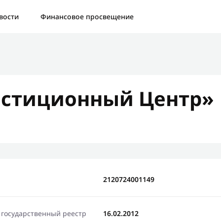
а:
Контактная форма не найдена.
вости
Финансовое просвещение
бо, что написали нам
яжемся с Вами в ближайшее время и сообщим результат
стиционный Центр»
Отправить новый запрос
2120724001149
 государственный реестр
16.02.2012