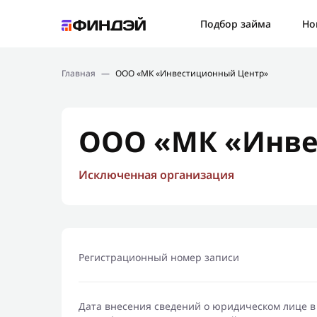
Ошибк
Подбор займа
Но
Подбор займа
Спаси
Главная
—
ООО «МК «Инвестиционный Центр»
Новости
Мы св
Финансовое просвещение
ООО «МК «Инве
Исключенная организация
Регистрационный номер записи
Дата внесения сведений о юридическом лице в