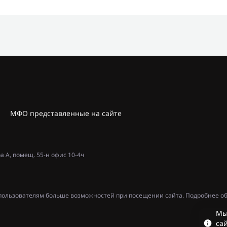
МФО представленные на сайте
ра А, помещ. 55-н офис 10-4ч
ь пользователям больше возможностей при посещении сайта. Подробнее об
Мы
сай