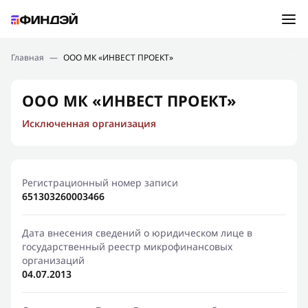
Ошибка:
Контактная форма не найдена.
Подбор займа
Главная
—
ООО МК «ИНВЕСТ ПРОЕКТ»
Спасибо, что написали нам
Мы свяжемся с Вами в ближайшее время и сообщим
Новости
ООО МК «ИНВЕСТ ПРОЕКТ»
результат
Исключенная организация
Отправить новый запрос
Финансовое просвещение
Регистрационный номер записи
651303260003466
Дата внесения сведений о юридическом лице в
государственный реестр микрофинансовых
организаций
04.07.2013