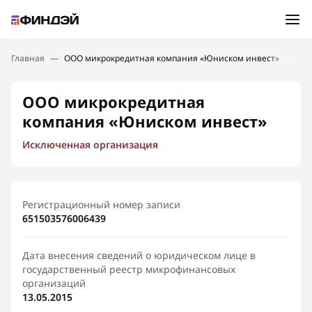
Ошибка:
Контактная форма не найдена.
Подбор займа
Главная
—
ООО микрокредитная компания «Юниском инвест»
Спасибо, что написали нам
Мы свяжемся с Вами в ближайшее время и сообщим
Новости
ООО микрокредитная
результат
компания «Юниском инвест»
Отправить новый запрос
Финансовое просвещение
Исключенная организация
Регистрационный номер записи
651503576006439
Дата внесения сведений о юридическом лице в
государственный реестр микрофинансовых
организаций
13.05.2015