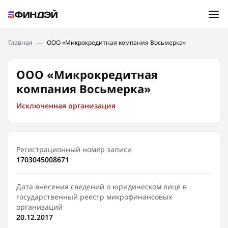
Ошибка:
Контактная форма не найдена.
Подбор займа
Главная
—
ООО «Микрокредитная компания Восьмерка»
Спасибо, что написали нам
Мы свяжемся с Вами в ближайшее время и сообщим
Новости
ООО «Микрокредитная
результат
компания Восьмерка»
Отправить новый запрос
Финансовое просвещение
Исключенная организация
Регистрационный номер записи
1703045008671
Дата внесения сведений о юридическом лице в
государственный реестр микрофинансовых
организаций
20.12.2017