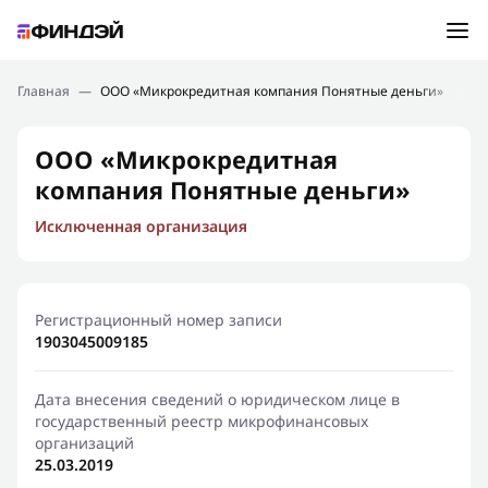
Ошибка:
Контактная форма не найдена.
Подбор займа
Главная
—
ООО «Микрокредитная компания Понятные деньги»
Спасибо, что написали нам
Мы свяжемся с Вами в ближайшее время и сообщим
Новости
ООО «Микрокредитная
результат
компания Понятные деньги»
Отправить новый запрос
Финансовое просвещение
Исключенная организация
Регистрационный номер записи
1903045009185
Дата внесения сведений о юридическом лице в
государственный реестр микрофинансовых
организаций
25.03.2019