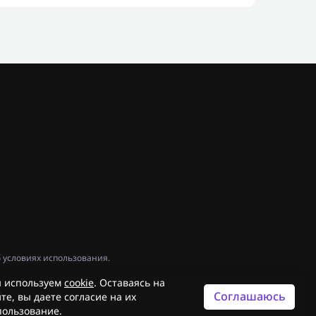
 условиях использования.
 используем
cookie
. Оставаясь на
Соглашаюсь
те, вы даете согласие на их
пользование.