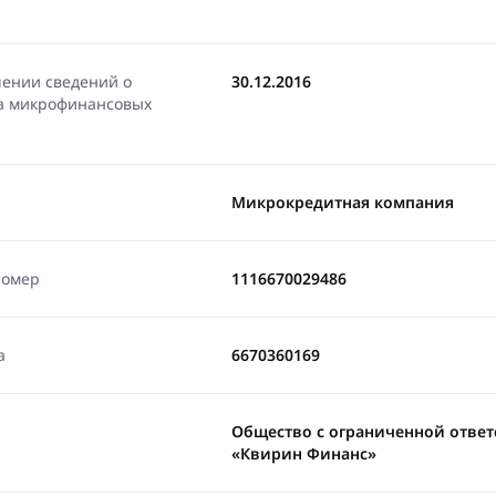
чении сведений о
30.12.2016
ра микрофинансовых
Микрокредитная компания
номер
1116670029486
а
6670360169
Общество с ограниченной отве
«Квирин Финанс»