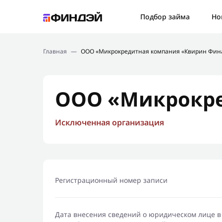
Ошибк
Подбор займа
Но
Подбор займа
Спаси
Главная
—
ООО «Микрокредитная компания «Квирин Фин
Новости
Мы св
Финансовое просвещение
ООО «Микрокре
Исключенная организация
Регистрационный номер записи
Дата внесения сведений о юридическом лице в