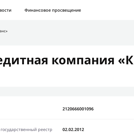
а:
Контактная форма не найдена.
вости
Финансовое просвещение
бо, что написали нам
анс»
яжемся с Вами в ближайшее время и сообщим результат
дитная компания «К
Отправить новый запрос
2120666001096
 государственный реестр
02.02.2012