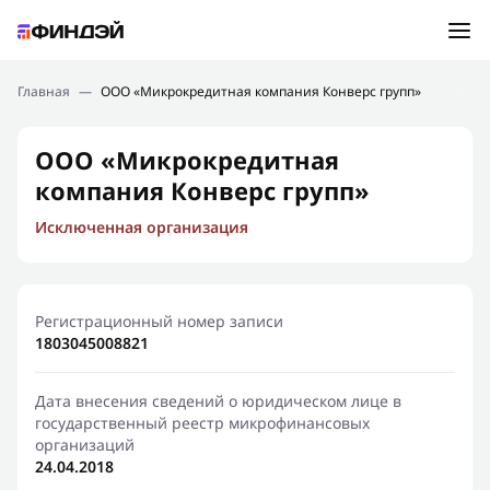
Ошибка:
Контактная форма не найдена.
Подбор займа
Главная
—
ООО «Микрокредитная компания Конверс групп»
Спасибо, что написали нам
Мы свяжемся с Вами в ближайшее время и сообщим
Новости
ООО «Микрокредитная
результат
компания Конверс групп»
Отправить новый запрос
Финансовое просвещение
Исключенная организация
Регистрационный номер записи
1803045008821
Дата внесения сведений о юридическом лице в
государственный реестр микрофинансовых
организаций
24.04.2018