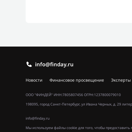
info@finday.ru
Новости
Финансовое просвещение
Эксперты
ООО "ФИНДЕЙ" ИНН:7805807456 ОГРН:1237800079010
198095, город Санкт-Петербург, ул Ивана Черных, д. 29 лите
info@finday.ru
Мы используем файлы cookie для того, чтобы предоставит