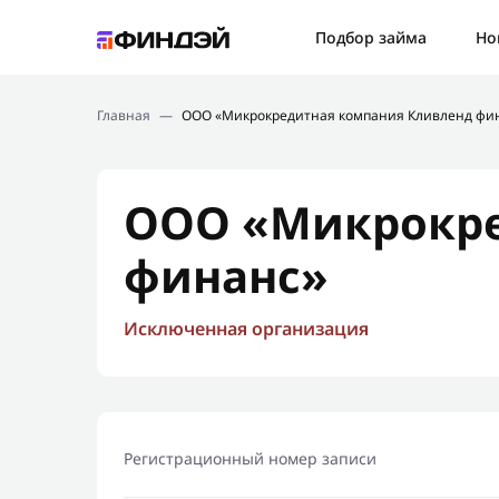
Ошибк
Подбор займа
Но
Подбор займа
Спаси
Главная
—
ООО «Микрокредитная компания Кливленд фи
Новости
Мы св
Финансовое просвещение
ООО «Микрокре
финанс»
Исключенная организация
Регистрационный номер записи