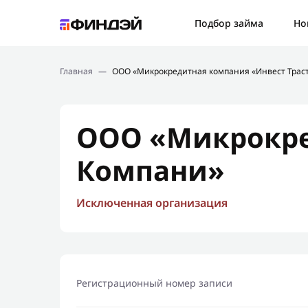
Ошибк
Подбор займа
Но
Подбор займа
Спаси
Главная
—
ООО «Микрокредитная компания «Инвест Трас
Новости
Мы св
Финансовое просвещение
ООО «Микрокре
Компани»
Исключенная организация
Регистрационный номер записи