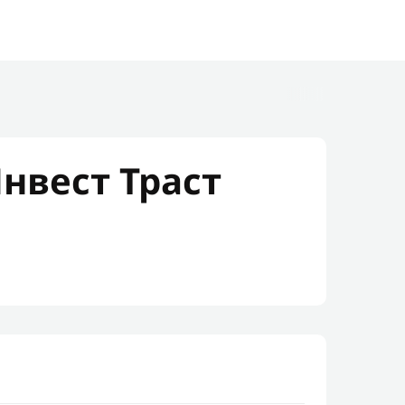
вест Траст