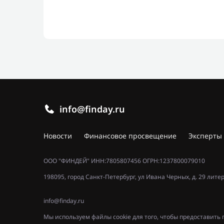
info@finday.ru
Новости
Финансовое просвещение
Эксперты
ООО "ФИНДЕЙ" ИНН:7805807456 ОГРН:1237800079010
198095, город Санкт-Петербург, ул Ивана Черных, д. 29 лите
info@finday.ru
Мы используем файлы cookie для того, чтобы предоставит