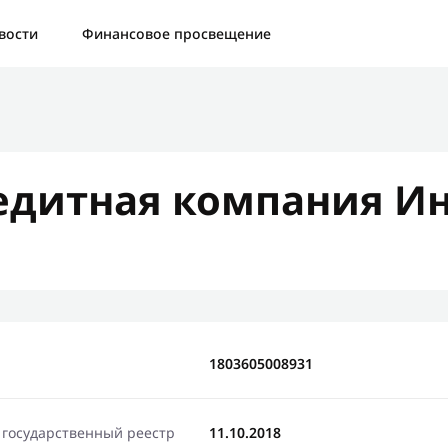
а:
Контактная форма не найдена.
вости
Финансовое просвещение
бо, что написали нам
яжемся с Вами в ближайшее время и сообщим результат
дитная компания Ин
Отправить новый запрос
1803605008931
 государственный реестр
11.10.2018