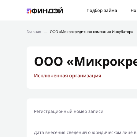
Ошибк
Подбор займа
Но
Подбор займа
Спаси
Главная
—
ООО «Микрокредитная компания Инкубатор»
Новости
Мы св
Финансовое просвещение
ООО «Микрокре
Исключенная организация
Регистрационный номер записи
Дата внесения сведений о юридическом лице в