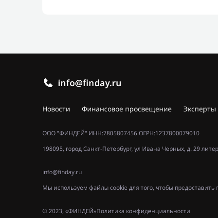
info@finday.ru
Новости
Финансовое просвещение
Эксперты
ООО "ФИНДЕЙ" ИНН:7805807456 ОГРН:1237800079010
198095, город Санкт-Петербург, ул Ивана Черных, д. 29 лите
info@finday.ru
Мы используем файлы cookie для того, чтобы предоставит
© 2023, «ФИНДЕЙ»
Политика конфиденциальности