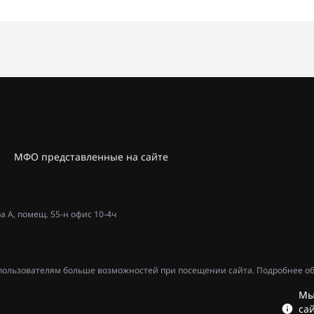
МФО представленные на сайте
ра А, помещ. 55-н офис 10-4ч
ь пользователям больше возможностей при посещении сайта. Подробнее об
Мы
сай