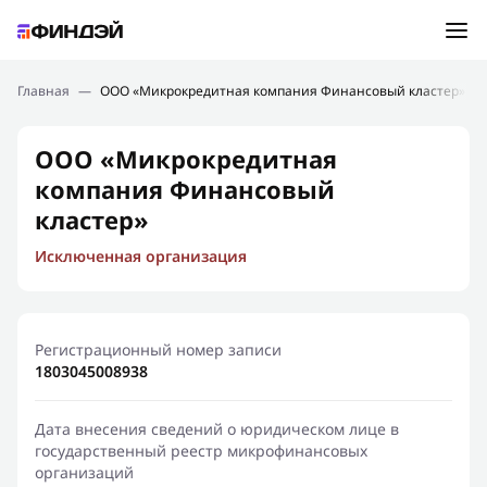
Ошибка:
Контактная форма не найдена.
Подбор займа
Главная
—
ООО «Микрокредитная компания Финансовый кластер»
Спасибо, что написали нам
Мы свяжемся с Вами в ближайшее время и сообщим
Новости
ООО «Микрокредитная
результат
компания Финансовый
Отправить новый запрос
Финансовое просвещение
кластер»
Исключенная организация
Регистрационный номер записи
1803045008938
Дата внесения сведений о юридическом лице в
государственный реестр микрофинансовых
организаций