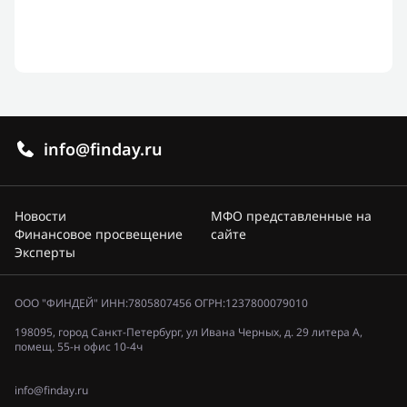
info@finday.ru
Новости
МФО представленные на
Финансовое просвещение
сайте
Эксперты
ООО "ФИНДЕЙ" ИНН:7805807456 ОГРН:1237800079010
198095, город Санкт-Петербург, ул Ивана Черных, д. 29 литера А,
помещ. 55-н офис 10-4ч
info@finday.ru