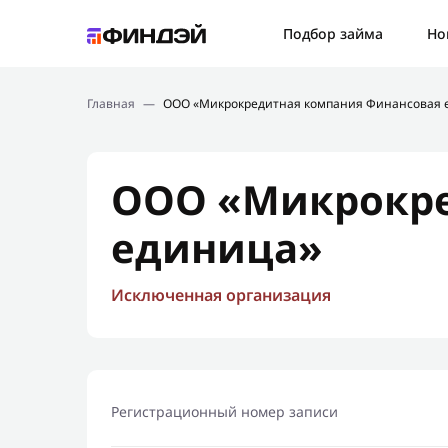
Ошибк
Подбор займа
Но
Подбор займа
Спаси
Главная
—
ООО «Микрокредитная компания Финансовая 
Новости
Мы св
Финансовое просвещение
ООО «Микрокре
единица»
Исключенная организация
Регистрационный номер записи