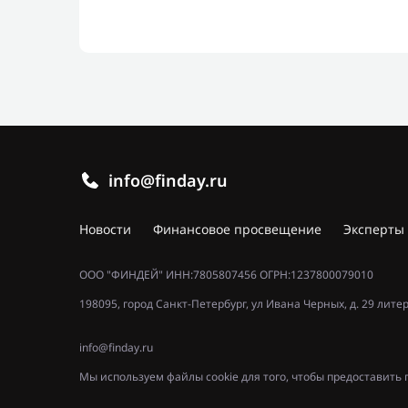
info@finday.ru
Новости
Финансовое просвещение
Эксперты
ООО "ФИНДЕЙ" ИНН:7805807456 ОГРН:1237800079010
198095, город Санкт-Петербург, ул Ивана Черных, д. 29 лите
info@finday.ru
Мы используем файлы cookie для того, чтобы предоставит