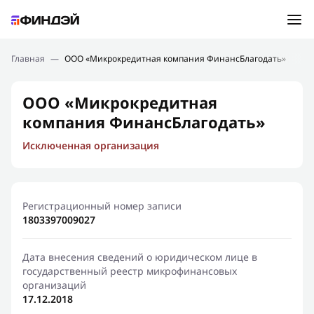
Ошибка:
Контактная форма не найдена.
Подбор займа
Главная
—
ООО «Микрокредитная компания ФинансБлагодать»
Спасибо, что написали нам
Мы свяжемся с Вами в ближайшее время и сообщим
Новости
ООО «Микрокредитная
результат
компания ФинансБлагодать»
Отправить новый запрос
Финансовое просвещение
Исключенная организация
Регистрационный номер записи
1803397009027
Дата внесения сведений о юридическом лице в
государственный реестр микрофинансовых
организаций
17.12.2018