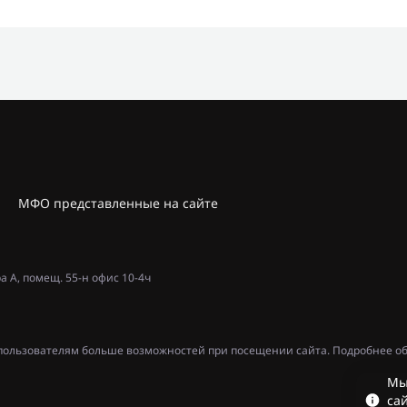
МФО представленные на сайте
ра А, помещ. 55-н офис 10-4ч
ь пользователям больше возможностей при посещении сайта. Подробнее об
Мы
сай