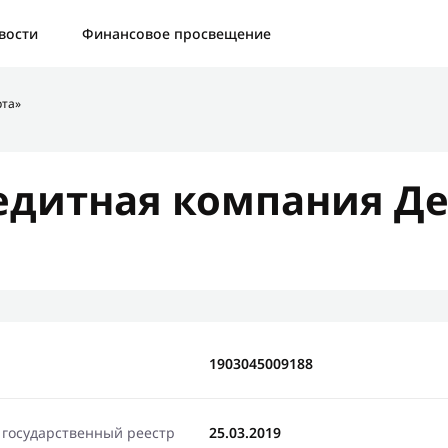
а:
Контактная форма не найдена.
вости
Финансовое просвещение
бо, что написали нам
рта»
яжемся с Вами в ближайшее время и сообщим результат
дитная компания Де
Отправить новый запрос
1903045009188
 государственный реестр
25.03.2019