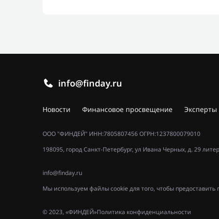
info@finday.ru
Новости
Финансовое просвещение
Эксперты
ООО "ФИНДЕЙ" ИНН:7805807456 ОГРН:1237800079010
198095, город Санкт-Петербург, ул Ивана Черных, д. 29 лите
info@finday.ru
Мы используем файлы cookie для того, чтобы предоставит
© 2023, «ФИНДЕЙ»
Политика конфиденциальности