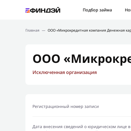
Ошибк
Подбор займа
Но
Подбор займа
Спаси
Главная
—
ООО «Микрокредитная компания Денежная ка
Новости
Мы св
Финансовое просвещение
ООО «Микрокре
Исключенная организация
Регистрационный номер записи
Дата внесения сведений о юридическом лице в