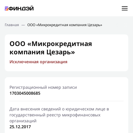
Ошибка:
Контактная форма не найдена.
Подбор займа
Главная
—
ООО «Микрокредитная компания Цезарь»
Спасибо, что написали нам
Мы свяжемся с Вами в ближайшее время и сообщим
Новости
ООО «Микрокредитная
результат
компания Цезарь»
Отправить новый запрос
Финансовое просвещение
Исключенная организация
Регистрационный номер записи
1703045008685
Дата внесения сведений о юридическом лице в
государственный реестр микрофинансовых
организаций
25.12.2017