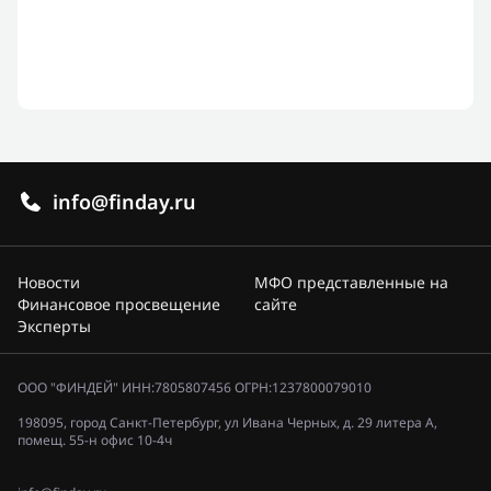
info@finday.ru
Новости
МФО представленные на
Финансовое просвещение
сайте
Эксперты
ООО "ФИНДЕЙ" ИНН:7805807456 ОГРН:1237800079010
198095, город Санкт-Петербург, ул Ивана Черных, д. 29 литера А,
помещ. 55-н офис 10-4ч