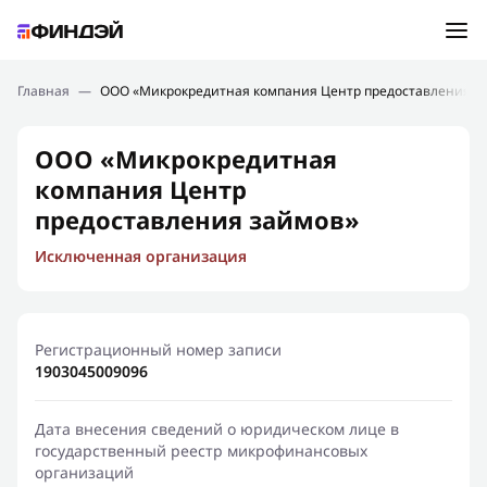
Ошибка:
Контактная форма не найдена.
Подбор займа
Главная
—
ООО «Микрокредитная компания Центр предоставления з
Спасибо, что написали нам
Мы свяжемся с Вами в ближайшее время и сообщим
Новости
ООО «Микрокредитная
результат
компания Центр
Отправить новый запрос
Финансовое просвещение
предоставления займов»
Исключенная организация
Регистрационный номер записи
1903045009096
Дата внесения сведений о юридическом лице в
государственный реестр микрофинансовых
организаций