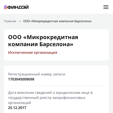
Ошибка:
Контактная форма не найдена.
Подбор займа
Главная
—
ООО «Микрокредитная компания Барселона»
Спасибо, что написали нам
Мы свяжемся с Вами в ближайшее время и сообщим
Новости
ООО «Микрокредитная
результат
компания Барселона»
Отправить новый запрос
Финансовое просвещение
Исключенная организация
Регистрационный номер записи
1703045008698
Дата внесения сведений о юридическом лице в
государственный реестр микрофинансовых
организаций
25.12.2017