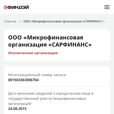
Ошибка:
Контактная форма не найдена.
Подбор займа
Главная
—
ООО «Микрофинансовая организация «САРФИНАНС»
Спасибо, что написали нам
Мы свяжемся с Вами в ближайшее время и сообщим
Новости
ООО «Микрофинансовая
результат
организация «САРФИНАНС»
Отправить новый запрос
Финансовое просвещение
Исключенная организация
Регистрационный номер записи
001503363006764
Дата внесения сведений о юридическом лице в
государственный реестр микрофинансовых
организаций
24.08.2015