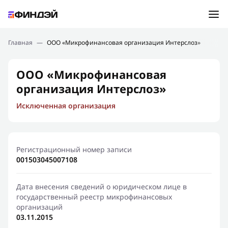
Ошибка:
Контактная форма не найдена.
Подбор займа
Главная
—
ООО «Микрофинансовая организация Интерслоз»
Спасибо, что написали нам
Мы свяжемся с Вами в ближайшее время и сообщим
Новости
ООО «Микрофинансовая
результат
организация Интерслоз»
Отправить новый запрос
Финансовое просвещение
Исключенная организация
Регистрационный номер записи
001503045007108
Дата внесения сведений о юридическом лице в
государственный реестр микрофинансовых
организаций
03.11.2015