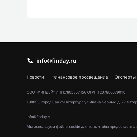
info@finday.ru
Новости
Финансовое просвещение
Эксперты
ООО "ФИНДЕЙ" ИНН:7805807456 ОГРН:1237800079010
198095, город Санкт-Петербург, ул Ивана Черных, д. 29 лите
info@finday.ru
Мы используем файлы cookie для того, чтобы предоставит