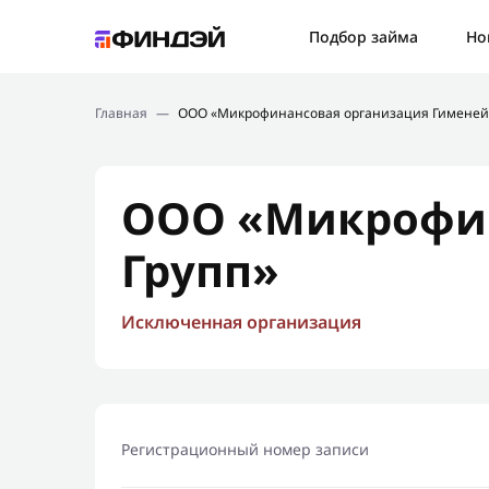
Ошибк
Подбор займа
Но
Подбор займа
Спаси
Главная
—
ООО «Микрофинансовая организация Гименей 
Новости
Мы св
Финансовое просвещение
ООО «Микрофин
Групп»
Исключенная организация
Регистрационный номер записи