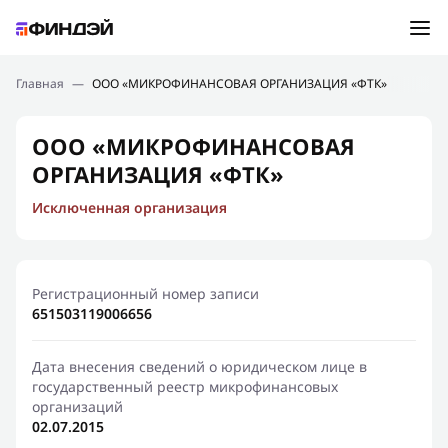
Ошибка:
Контактная форма не найдена.
Подбор займа
Главная
—
ООО «МИКРОФИНАНСОВАЯ ОРГАНИЗАЦИЯ «ФТК»
Спасибо, что написали нам
Мы свяжемся с Вами в ближайшее время и сообщим
Новости
ООО «МИКРОФИНАНСОВАЯ
результат
ОРГАНИЗАЦИЯ «ФТК»
Отправить новый запрос
Финансовое просвещение
Исключенная организация
Регистрационный номер записи
651503119006656
Дата внесения сведений о юридическом лице в
государственный реестр микрофинансовых
организаций
02.07.2015