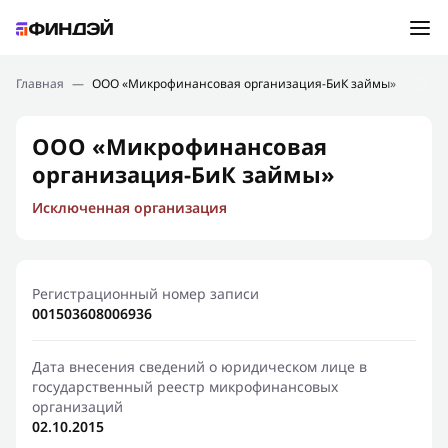
Ошибка:
Контактная форма не найдена.
Подбор займа
Главная
—
ООО «Микрофинансовая организация-БиК займы»
Спасибо, что написали нам
Мы свяжемся с Вами в ближайшее время и сообщим
Новости
ООО «Микрофинансовая
результат
организация-БиК займы»
Отправить новый запрос
Финансовое просвещение
Исключенная организация
Регистрационный номер записи
001503608006936
Дата внесения сведений о юридическом лице в
государственный реестр микрофинансовых
организаций
02.10.2015