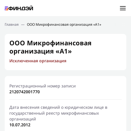
Ошибка:
Контактная форма не найдена.
Подбор займа
Главная
—
ООО Микрофинансовая организация «А1»
Спасибо, что написали нам
Мы свяжемся с Вами в ближайшее время и сообщим
Новости
ООО Микрофинансовая
результат
организация «А1»
Отправить новый запрос
Финансовое просвещение
Исключенная организация
Регистрационный номер записи
2120742001770
Дата внесения сведений о юридическом лице в
государственный реестр микрофинансовых
организаций
10.07.2012