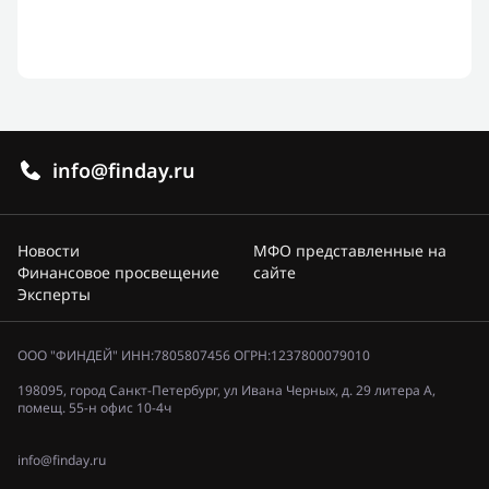
info@finday.ru
Новости
МФО представленные на
Финансовое просвещение
сайте
Эксперты
ООО "ФИНДЕЙ" ИНН:7805807456 ОГРН:1237800079010
198095, город Санкт-Петербург, ул Ивана Черных, д. 29 литера А,
помещ. 55-н офис 10-4ч
info@finday.ru