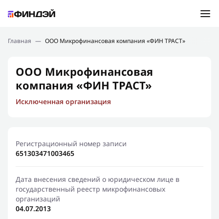
Ошибка:
Контактная форма не найдена.
Подбор займа
Главная
—
ООО Микрофинансовая компания «ФИН ТРАСТ»
Спасибо, что написали нам
Мы свяжемся с Вами в ближайшее время и сообщим
Новости
ООО Микрофинансовая
результат
компания «ФИН ТРАСТ»
Отправить новый запрос
Финансовое просвещение
Исключенная организация
Регистрационный номер записи
651303471003465
Дата внесения сведений о юридическом лице в
государственный реестр микрофинансовых
организаций
04.07.2013