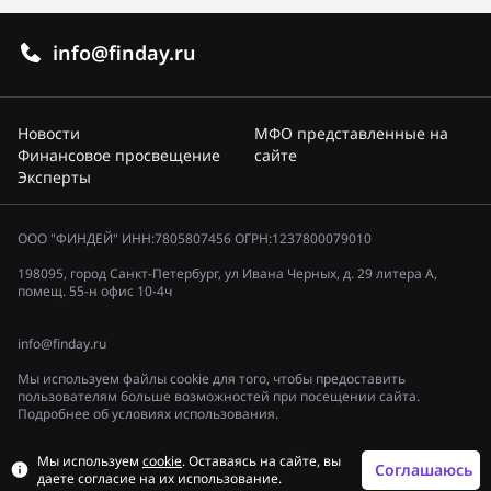
info@finday.ru
Новости
МФО представленные на
Финансовое просвещение
сайте
Эксперты
ООО "ФИНДЕЙ" ИНН:7805807456 ОГРН:1237800079010
198095, город Санкт-Петербург, ул Ивана Черных, д. 29 литера А,
помещ. 55-н офис 10-4ч
info@finday.ru
Мы используем файлы cookie для того, чтобы предоставить
пользователям больше возможностей при посещении сайта.
Подробнее об условиях использования.
Политика конфиденциальности
Мы используем
cookie
. Оставаясь на сайте, вы
© 2023, «ФИНДЕЙ»
Соглашаюсь
даете согласие на их использование.