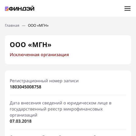
Ошибка:
Контактная форма не найдена.
Подбор займа
Главная
—
ООО «МГН»
Спасибо, что написали нам
Мы свяжемся с Вами в ближайшее время и сообщим
Новости
ООО «МГН»
результат
Исключенная организация
Отправить новый запрос
Финансовое просвещение
Регистрационный номер записи
1803045008758
Дата внесения сведений о юридическом лице в
государственный реестр микрофинансовых
организаций
07.03.2018