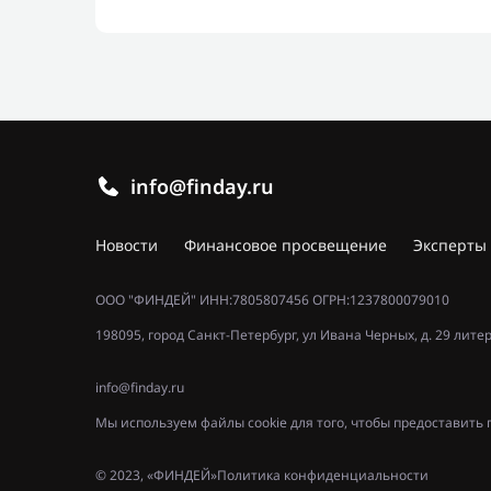
info@finday.ru
Новости
Финансовое просвещение
Эксперты
ООО "ФИНДЕЙ" ИНН:7805807456 ОГРН:1237800079010
198095, город Санкт-Петербург, ул Ивана Черных, д. 29 лите
info@finday.ru
Мы используем файлы cookie для того, чтобы предоставит
© 2023, «ФИНДЕЙ»
Политика конфиденциальности