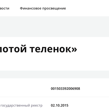
а:
Контактная форма не найдена.
вости
Финансовое просвещение
бо, что написали нам
яжемся с Вами в ближайшее время и сообщим результат
отой теленок»
Отправить новый запрос
001503392006908
 государственный реестр
02.10.2015