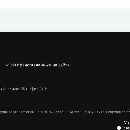
МФО представленные на сайте
ра А, помещ. 55-н офис 10-4ч
ь пользователям больше возможностей при посещении сайта. Подробнее об
Мы
сай