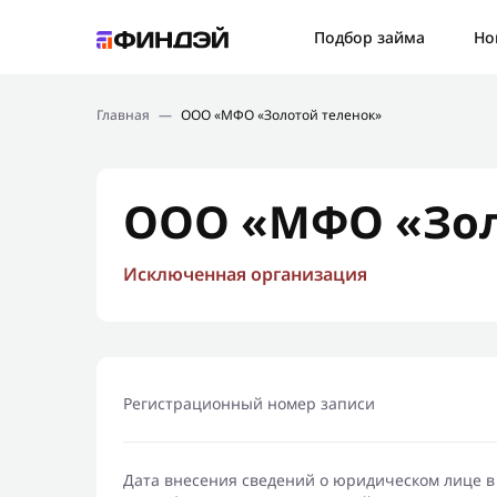
Ошибк
Подбор займа
Но
Подбор займа
Спаси
Главная
—
ООО «МФО «Золотой теленок»
Новости
Мы св
Финансовое просвещение
ООО «МФО «Зол
Исключенная организация
Регистрационный номер записи
Дата внесения сведений о юридическом лице в