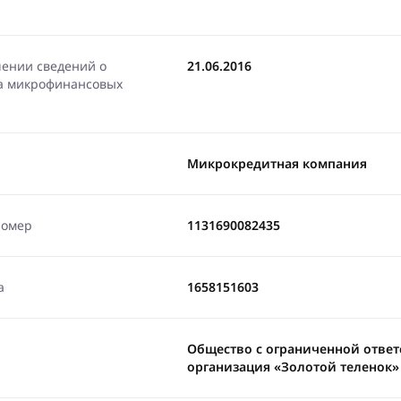
чении сведений о
21.06.2016
ра микрофинансовых
Микрокредитная компания
номер
1131690082435
а
1658151603
Общество с ограниченной отве
организация «Золотой теленок»