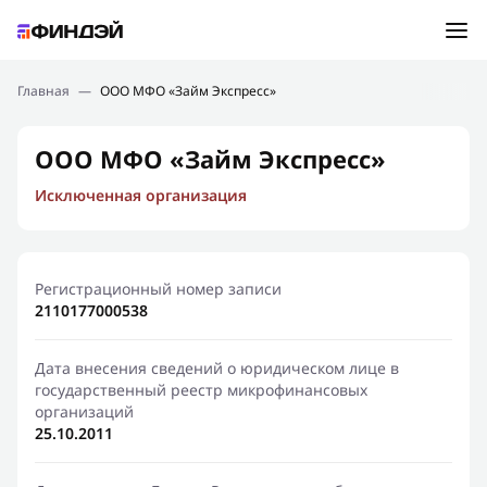
Ошибка:
Контактная форма не найдена.
Подбор займа
Главная
—
ООО МФО «Займ Экспресс»
Спасибо, что написали нам
Мы свяжемся с Вами в ближайшее время и сообщим
Новости
ООО МФО «Займ Экспресс»
результат
Исключенная организация
Отправить новый запрос
Финансовое просвещение
Регистрационный номер записи
2110177000538
Дата внесения сведений о юридическом лице в
государственный реестр микрофинансовых
организаций
25.10.2011