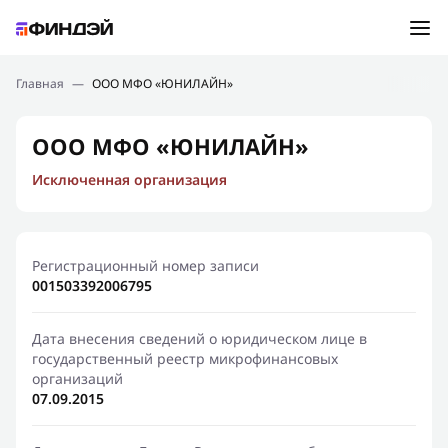
Ошибка:
Контактная форма не найдена.
Подбор займа
Главная
—
ООО МФО «ЮНИЛАЙН»
Спасибо, что написали нам
Мы свяжемся с Вами в ближайшее время и сообщим
Новости
ООО МФО «ЮНИЛАЙН»
результат
Исключенная организация
Отправить новый запрос
Финансовое просвещение
Регистрационный номер записи
001503392006795
Дата внесения сведений о юридическом лице в
государственный реестр микрофинансовых
организаций
07.09.2015