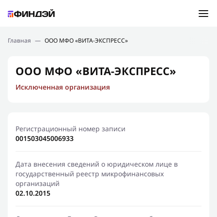
Ошибка:
Контактная форма не найдена.
Подбор займа
Главная
—
ООО МФО «ВИТА-ЭКСПРЕСС»
Спасибо, что написали нам
Мы свяжемся с Вами в ближайшее время и сообщим
Новости
ООО МФО «ВИТА-ЭКСПРЕСС»
результат
Исключенная организация
Отправить новый запрос
Финансовое просвещение
Регистрационный номер записи
001503045006933
Дата внесения сведений о юридическом лице в
государственный реестр микрофинансовых
организаций
02.10.2015