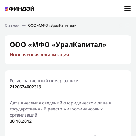
Ошибка:
Контактная форма не найдена.
Подбор займа
Главная
—
ООО «МФО «УралКапитал»
Спасибо, что написали нам
Мы свяжемся с Вами в ближайшее время и сообщим
Новости
ООО «МФО «УралКапитал»
результат
Исключенная организация
Отправить новый запрос
Финансовое просвещение
Регистрационный номер записи
2120674002319
Дата внесения сведений о юридическом лице в
государственный реестр микрофинансовых
организаций
30.10.2012