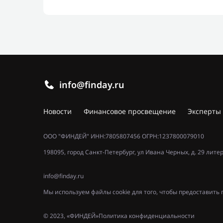
info@finday.ru
Новости
Финансовое просвещение
Эксперты
ООО "ФИНДЕЙ" ИНН:7805807456 ОГРН:1237800079010
198095, город Санкт-Петербург, ул Ивана Черных, д. 29 лите
info@finday.ru
Мы используем файлы cookie для того, чтобы предоставит
© 2023, «ФИНДЕЙ»
Политика конфиденциальности