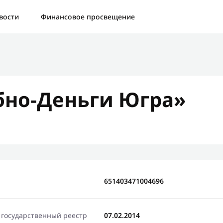
а:
Контактная форма не найдена.
вости
Финансовое просвещение
бо, что написали нам
яжемся с Вами в ближайшее время и сообщим результат
но-Деньги Югра»
Отправить новый запрос
651403471004696
 государственный реестр
07.02.2014