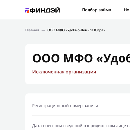
Ошибк
Подбор займа
Но
Подбор займа
Спаси
Главная
—
ООО МФО «Удобно-Деньги Югра»
Новости
Мы св
Финансовое просвещение
ООО МФО «Удоб
Исключенная организация
Регистрационный номер записи
Дата внесения сведений о юридическом лице в