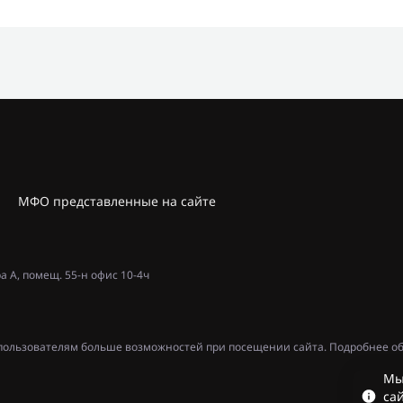
МФО представленные на сайте
ра А, помещ. 55-н офис 10-4ч
ь пользователям больше возможностей при посещении сайта. Подробнее об
Мы
сай