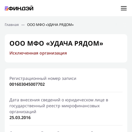
Ошибка:
Контактная форма не найдена.
Подбор займа
Главная
—
ООО МФО «УДАЧА РЯДОМ»
Спасибо, что написали нам
Мы свяжемся с Вами в ближайшее время и сообщим
Новости
ООО МФО «УДАЧА РЯДОМ»
результат
Исключенная организация
Отправить новый запрос
Финансовое просвещение
Регистрационный номер записи
001603045007702
Дата внесения сведений о юридическом лице в
государственный реестр микрофинансовых
организаций
25.03.2016