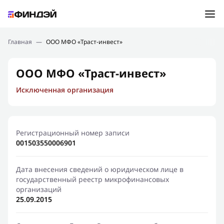
Ошибка:
Контактная форма не найдена.
Подбор займа
Главная
—
ООО МФО «Траст-инвест»
Спасибо, что написали нам
Мы свяжемся с Вами в ближайшее время и сообщим
Новости
ООО МФО «Траст-инвест»
результат
Исключенная организация
Отправить новый запрос
Финансовое просвещение
Регистрационный номер записи
001503550006901
Дата внесения сведений о юридическом лице в
государственный реестр микрофинансовых
организаций
25.09.2015