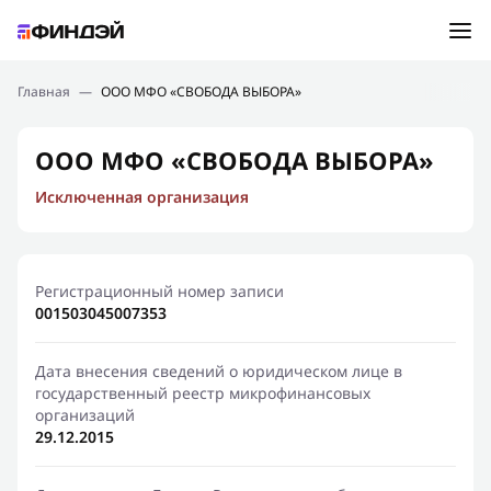
Ошибка:
Контактная форма не найдена.
Подбор займа
Главная
—
ООО МФО «СВОБОДА ВЫБОРА»
Спасибо, что написали нам
Мы свяжемся с Вами в ближайшее время и сообщим
Новости
ООО МФО «СВОБОДА ВЫБОРА»
результат
Исключенная организация
Отправить новый запрос
Финансовое просвещение
Регистрационный номер записи
001503045007353
Дата внесения сведений о юридическом лице в
государственный реестр микрофинансовых
организаций
29.12.2015