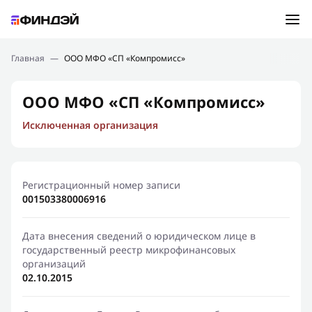
Ошибка:
Контактная форма не найдена.
Подбор займа
Главная
—
ООО МФО «СП «Компромисс»
Спасибо, что написали нам
Мы свяжемся с Вами в ближайшее время и сообщим
Новости
ООО МФО «СП «Компромисс»
результат
Исключенная организация
Отправить новый запрос
Финансовое просвещение
Регистрационный номер записи
001503380006916
Дата внесения сведений о юридическом лице в
государственный реестр микрофинансовых
организаций
02.10.2015