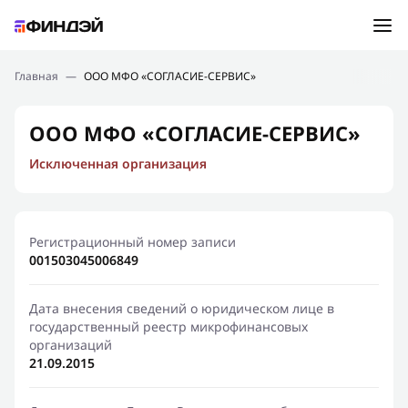
Ошибка:
Контактная форма не найдена.
Подбор займа
Главная
—
ООО МФО «СОГЛАСИЕ-СЕРВИС»
Спасибо, что написали нам
Мы свяжемся с Вами в ближайшее время и сообщим
Новости
ООО МФО «СОГЛАСИЕ-СЕРВИС»
результат
Исключенная организация
Отправить новый запрос
Финансовое просвещение
Регистрационный номер записи
001503045006849
Дата внесения сведений о юридическом лице в
государственный реестр микрофинансовых
организаций
21.09.2015