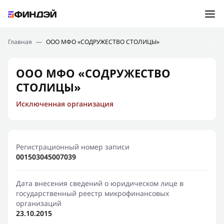
Ошибка:
Контактная форма не найдена.
Подбор займа
Главная
—
ООО МФО «СОДРУЖЕСТВО СТОЛИЦЫ»
Спасибо, что написали нам
Мы свяжемся с Вами в ближайшее время и сообщим
Новости
ООО МФО «СОДРУЖЕСТВО
результат
СТОЛИЦЫ»
Отправить новый запрос
Финансовое просвещение
Исключенная организация
Регистрационный номер записи
001503045007039
Дата внесения сведений о юридическом лице в
государственный реестр микрофинансовых
организаций
23.10.2015