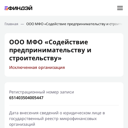
Ошибка:
Контактная форма не найдена.
Подбор займа
Главная
—
ООО МФО «Содействие предпринимательству и строительс
Спасибо, что написали нам
Мы свяжемся с Вами в ближайшее время и сообщим
Новости
ООО МФО «Содействие
результат
предпринимательству и
Отправить новый запрос
Финансовое просвещение
строительству»
Исключенная организация
Регистрационный номер записи
651403504005447
Дата внесения сведений о юридическом лице в
государственный реестр микрофинансовых
организаций