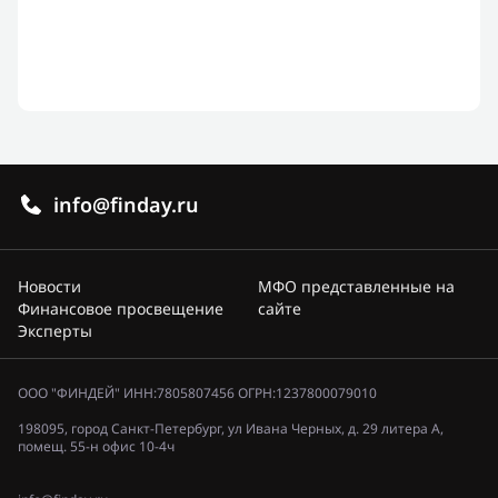
info@finday.ru
Новости
МФО представленные на
Финансовое просвещение
сайте
Эксперты
ООО "ФИНДЕЙ" ИНН:7805807456 ОГРН:1237800079010
198095, город Санкт-Петербург, ул Ивана Черных, д. 29 литера А,
помещ. 55-н офис 10-4ч