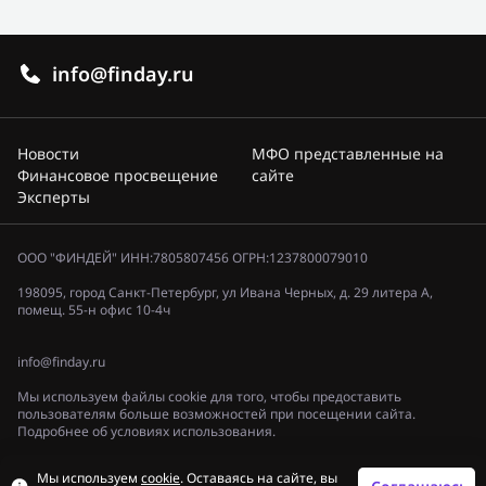
info@finday.ru
Новости
МФО представленные на
Финансовое просвещение
сайте
Эксперты
ООО "ФИНДЕЙ" ИНН:7805807456 ОГРН:1237800079010
198095, город Санкт-Петербург, ул Ивана Черных, д. 29 литера А,
помещ. 55-н офис 10-4ч
info@finday.ru
Мы используем файлы cookie для того, чтобы предоставить
пользователям больше возможностей при посещении сайта.
Подробнее об условиях использования.
Политика конфиденциальности
Мы используем
cookie
. Оставаясь на сайте, вы
© 2023, «ФИНДЕЙ»