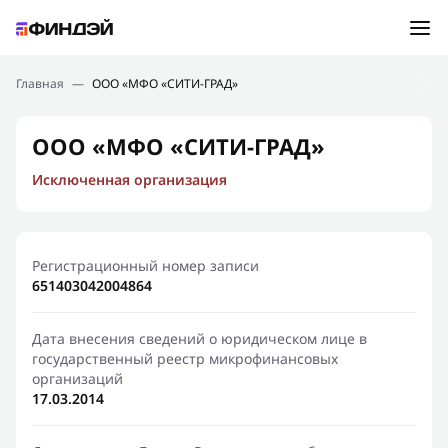
Ошибка:
Контактная форма не найдена.
Подбор займа
Главная
—
ООО «МФО «СИТИ-ГРАД»
Спасибо, что написали нам
Мы свяжемся с Вами в ближайшее время и сообщим
Новости
ООО «МФО «СИТИ-ГРАД»
результат
Исключенная организация
Отправить новый запрос
Финансовое просвещение
Регистрационный номер записи
651403042004864
Дата внесения сведений о юридическом лице в
государственный реестр микрофинансовых
организаций
17.03.2014