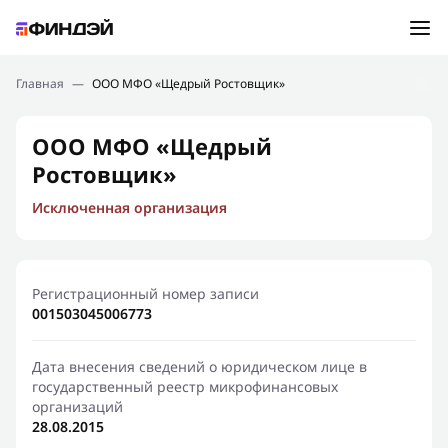
Ошибка:
Контактная форма не найдена.
Подбор займа
Главная
—
ООО МФО «Щедрый Ростовщик»
Спасибо, что написали нам
Мы свяжемся с Вами в ближайшее время и сообщим
Новости
ООО МФО «Щедрый
результат
Ростовщик»
Отправить новый запрос
Финансовое просвещение
Исключенная организация
Регистрационный номер записи
001503045006773
Дата внесения сведений о юридическом лице в
государственный реестр микрофинансовых
организаций
28.08.2015