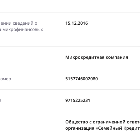
чении сведений о
15.12.2016
ра микрофинансовых
Микрокредитная компания
номер
5157746002080
а
9715225231
Общество с ограниченной отве
организация «Семейный Креди