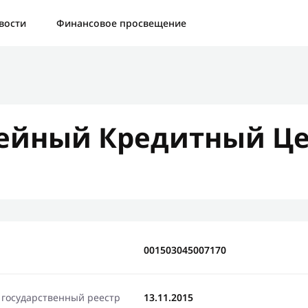
а:
Контактная форма не найдена.
вости
Финансовое просвещение
бо, что написали нам
яжемся с Вами в ближайшее время и сообщим результат
ейный Кредитный Це
Отправить новый запрос
001503045007170
 государственный реестр
13.11.2015