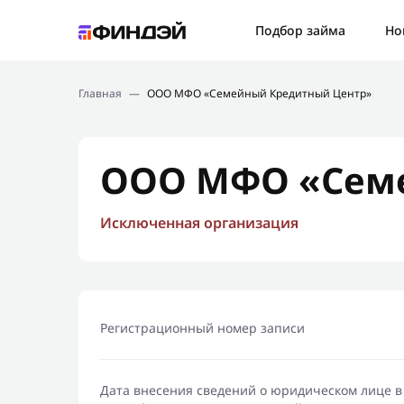
Ошибк
Подбор займа
Но
Подбор займа
Спаси
Главная
—
ООО МФО «Семейный Кредитный Центр»
Новости
Мы св
Финансовое просвещение
ООО МФО «Сем
Исключенная организация
Регистрационный номер записи
Дата внесения сведений о юридическом лице в