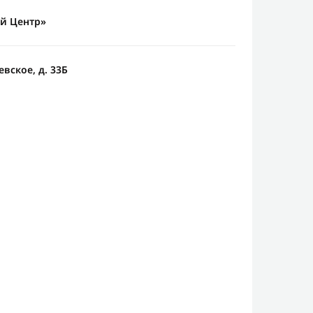
й Центр»
вское, д. 33Б