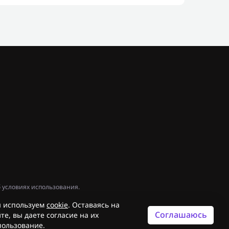
 условиях использования.
 используем
cookie
. Оставаясь на
Соглашаюсь
те, вы даете согласие на их
пользование.